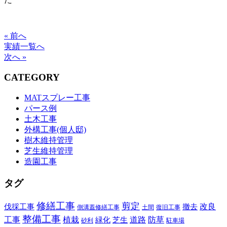
« 前へ
実績一覧へ
次へ »
CATEGORY
MATスプレー工事
パース例
土木工事
外構工事(個人邸)
樹木維持管理
芝生維持管理
造園工事
タグ
修繕工事
剪定
改良
伐採工事
撤去
側溝蓋修繕工事
土間
復旧工事
整備工事
工事
植栽
道路
防草
緑化
芝生
砂利
駐車場