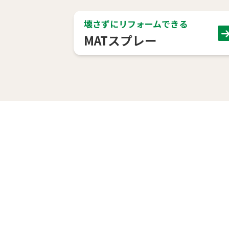
壊さずにリフォームできる
MATスプレー
造園工事、土木工事、緑
等
福田造園株式会