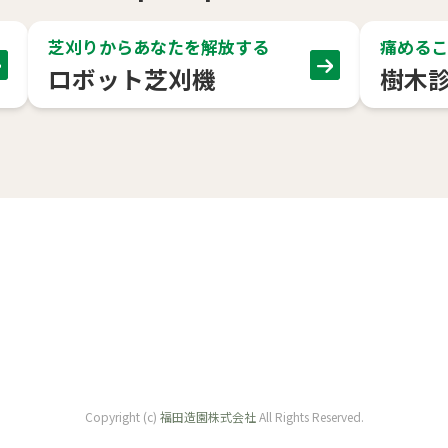
芝刈りからあなたを解放する
痛めるこ
ロボット芝刈機
樹木
地維持管理
社
Copyright (c)
福田造園株式会社
All Rights Reserved.