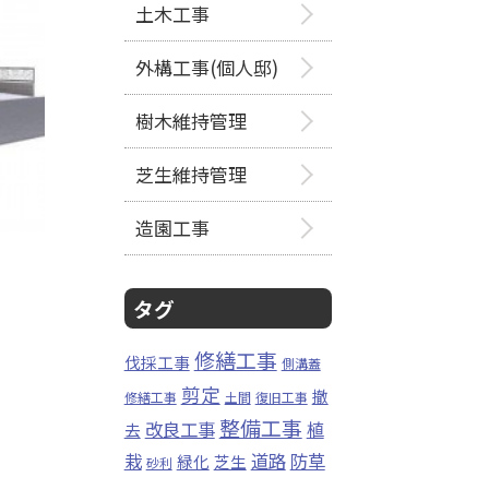
土木工事
外構工事(個人邸)
樹木維持管理
芝生維持管理
造園工事
タグ
修繕工事
伐採工事
側溝蓋
剪定
撤
修繕工事
土間
復旧工事
整備工事
改良工事
植
去
栽
道路
防草
緑化
芝生
砂利