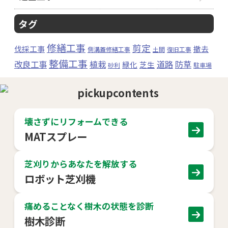
タグ
修繕工事
剪定
伐採工事
撤去
側溝蓋修繕工事
土間
復旧工事
整備工事
改良工事
植栽
道路
防草
緑化
芝生
砂利
駐車場
壊さずにリフォームできる
MATスプレー
芝刈りからあなたを解放する
ロボット芝刈機
痛めることなく樹木の状態を診断
樹木診断