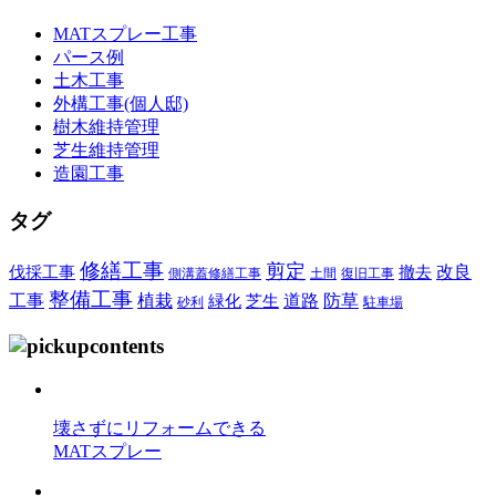
MATスプレー工事
パース例
土木工事
外構工事(個人邸)
樹木維持管理
芝生維持管理
造園工事
タグ
修繕工事
剪定
改良
伐採工事
撤去
側溝蓋修繕工事
土間
復旧工事
整備工事
工事
植栽
道路
防草
緑化
芝生
砂利
駐車場
壊さずにリフォームできる
MATスプレー