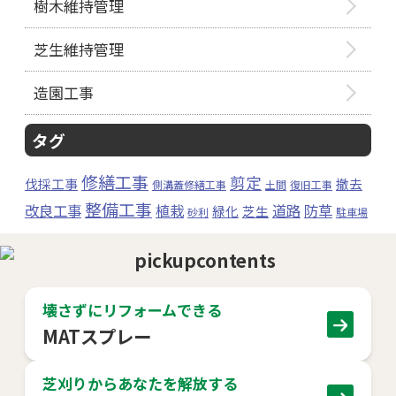
樹木維持管理
芝生維持管理
造園工事
タグ
修繕工事
剪定
伐採工事
撤去
側溝蓋修繕工事
土間
復旧工事
整備工事
改良工事
植栽
道路
防草
緑化
芝生
砂利
駐車場
壊さずにリフォームできる
MATスプレー
芝刈りからあなたを解放する