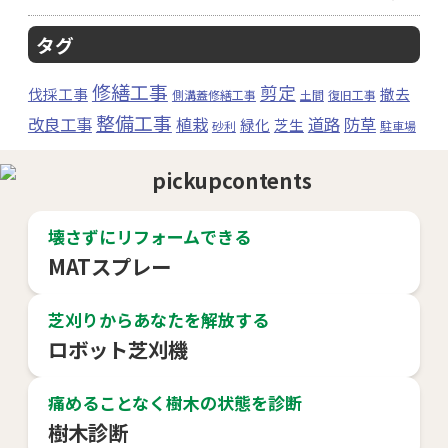
タグ
修繕工事
剪定
伐採工事
撤去
側溝蓋修繕工事
土間
復旧工事
整備工事
改良工事
植栽
道路
防草
緑化
芝生
砂利
駐車場
壊さずにリフォームできる
MATスプレー
芝刈りからあなたを解放する
ロボット芝刈機
痛めることなく樹木の状態を診断
樹木診断