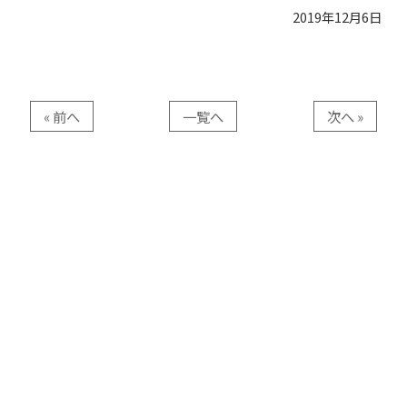
2019年12月6日
« 前へ
一覧へ
次へ »
造園工事、土木工事、緑地維持管
理等
福田造園株式会社